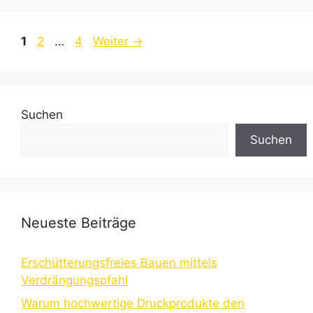
Seite
Seite
Seite
1
2
…
4
Weiter
→
Suchen
Suchen
Neueste Beiträge
Erschütterungsfreies Bauen mittels
Verdrängungspfahl
Warum hochwertige Druckprodukte den