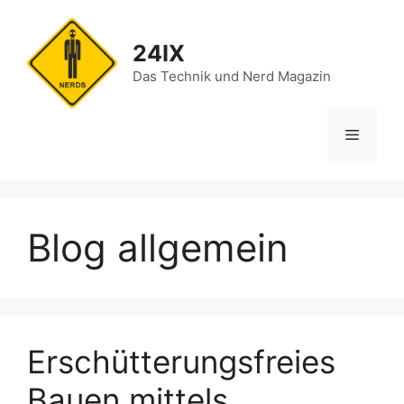
Zum
Inhalt
24IX
springen
Das Technik und Nerd Magazin
Menü
Blog allgemein
Erschütterungsfreies
Bauen mittels