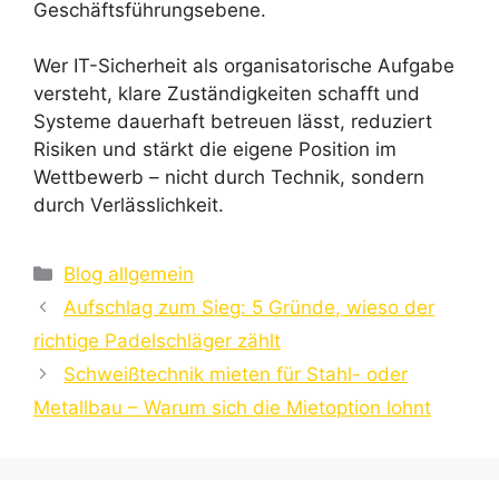
Geschäftsführungsebene.
Wer IT-Sicherheit als organisatorische Aufgabe
versteht, klare Zuständigkeiten schafft und
Systeme dauerhaft betreuen lässt, reduziert
Risiken und stärkt die eigene Position im
Wettbewerb – nicht durch Technik, sondern
durch Verlässlichkeit.
Kategorien
Blog allgemein
Aufschlag zum Sieg: 5 Gründe, wieso der
richtige Padelschläger zählt
Schweißtechnik mieten für Stahl- oder
Metallbau – Warum sich die Mietoption lohnt