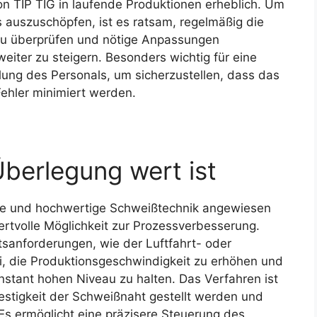
von TIP TIG in laufende Produktionen erheblich. Um
s auszuschöpfen, ist es ratsam, regelmäßig die
zu überprüfen und nötige Anpassungen
eiter zu steigern. Besonders wichtig für eine
ulung des Personals, um sicherzustellen, dass das
ehler minimiert werden.
Überlegung wert ist
ise und hochwertige Schweißtechnik angewiesen
ertvolle Möglichkeit zur Prozessverbesserung.
sanforderungen, wie der Luftfahrt- oder
ei, die Produktionsgeschwindigkeit zu erhöhen und
onstant hohen Niveau zu halten. Das Verfahren ist
estigkeit der Schweißnaht gestellt werden und
Es ermöglicht eine präzisere Steuerung des