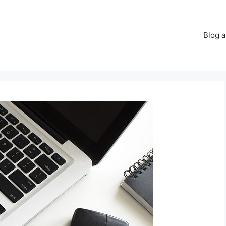
Blog a
n